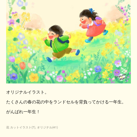
オリジナルイラスト。
たくさんの春の花の中をランドセルを背負ってかける一年生。
がんばれ一年生！
花 カットイラスト
(
7
)
オリジナル
(
41
)