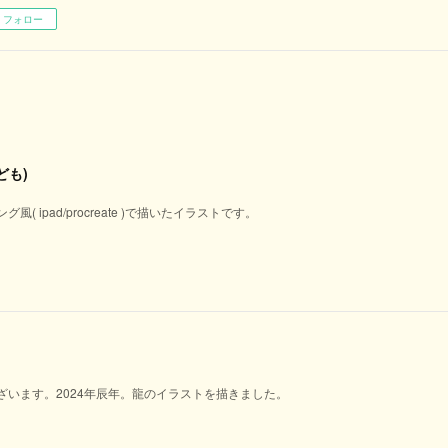
フォロー
ども)
( ipad/procreate )で描いたイラストです。
ざいます。2024年辰年。龍のイラストを描きました。