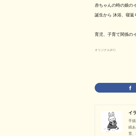
赤ちゃんの時の娘の
誕生から 沐浴、寝返
育児、子育て関係の
オリジナル
(
41
)
イ
手描
績あ
育、